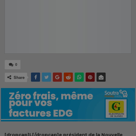
0
Share
[dropcap]L[/dropcap]e président de la Nouvelle