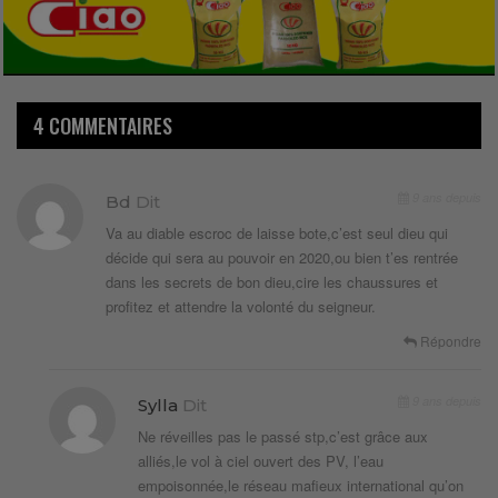
4 COMMENTAIRES
9 ans depuis
Bd
Dit
Va au diable escroc de laisse bote,c’est seul dieu qui
décide qui sera au pouvoir en 2020,ou bien t’es rentrée
dans les secrets de bon dieu,cire les chaussures et
profitez et attendre la volonté du seigneur.
Répondre
9 ans depuis
Sylla
Dit
Ne réveilles pas le passé stp,c’est grâce aux
alliés,le vol à ciel ouvert des PV, l’eau
empoisonnée,le réseau mafieux international qu’on