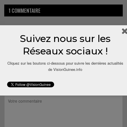
1 COMMENTAIRE
10 mois depuis
Barry Thierno Amadou
Dit
Suivez nous sur les
C’est la peur que vous avez dans le ventre, mais tout
compte fait, nous on vous attend au finish inchallah ?
Réseaux sociaux !
Répondre
Cliquez sur les boutons ci-dessous pour suivre les dernières actualités
de VisionGuinee.info
LAISSER UN COMMENTAIRE
Votre adresse email ne sera pas publiée.