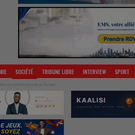
MIE
SOCIÉTÉ
TRIBUNE LIBRE
INTERVIEW
SPORT
sorti clandestinement de la Guinée’’