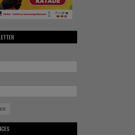
LETTER
ER
NCES