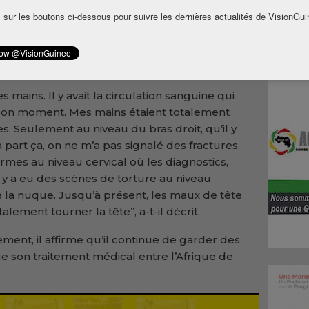
 sur les boutons ci-dessous pour suivre les dernières actualités de VisionGui
ses ravisseurs, Abdoul Sacko déclare qu’après
 pouvais pas les mouvoir. Pas du tout. Des maux
 les côtes et notamment beaucoup plus sur le
s aussi m’asseoir’’.
les mains. Il y avait la circulation sanguine qui
 bon moment. Mes mains étaient totalement
res. Seulement au niveau du bras droit, qu’il y
à part ça, on ne m’a pas signalé des fractures.
rmes au niveau cervical où les diagnostics,
 y a eu des scènes de torture au niveau
de la nuque. Jusqu’à présent, les maux de tête
lement tourner la tête’’, a-t-il décrit.
vement, il affirme qu’il continue de garder des
ue son traitement médical entre l’Afrique de