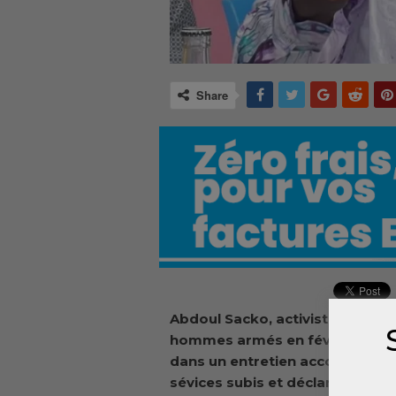
Share
Abdoul Sacko, activiste de la so
hommes armés en février dernie
dans un entretien accordé à RFI
sévices subis et déclare avoir 