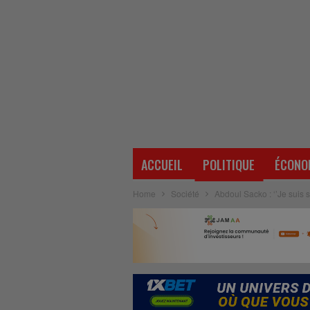
ACCUEIL
POLITIQUE
ÉCONO
Home
Société
Abdoul Sacko : ‘’Je suis 