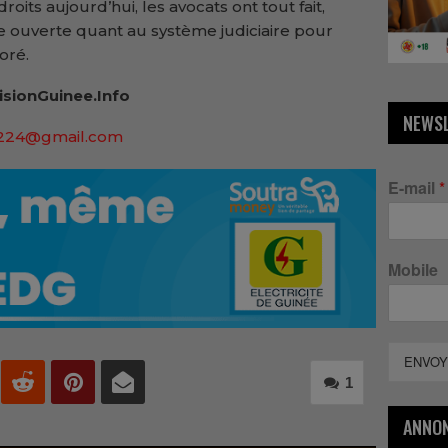
roits aujourd’hui, les avocats ont tout fait,
te ouverte quant au système judiciaire pour
oré.
isionGuinee.Info
NEWS
a224@gmail.com
E-mail
*
Mobile
ENVOY
1
ANNO