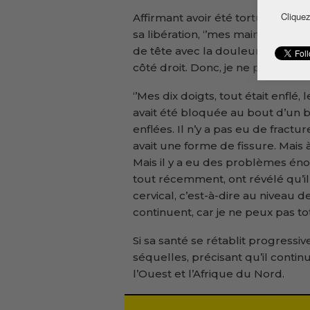
Cliquez
Affirmant avoir été torturé par 
sa libération, ‘’mes mains, je ne
de tête avec la douleur au dos,
côté droit. Donc, je ne pouvais pa
‘’Mes dix doigts, tout était enflé, 
avait été bloquée au bout d’un
enflées. Il n’y a pas eu de fractu
avait une forme de fissure. Mais 
Mais il y a eu des problèmes éno
tout récemment, ont révélé qu’il
cervical, c’est-à-dire au niveau 
continuent, car je ne peux pas tota
Si sa santé se rétablit progressi
séquelles, précisant qu’il contin
l’Ouest et l’Afrique du Nord.