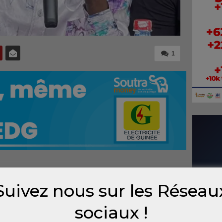
1
ciété civile guinéenne enlevé par des
Suivez nous sur les Réseau
r, a rompu le silence pour la première fois
. En convalescence, il est revenu sur les
sociaux !
dû quitter clandestinement la Guinée.