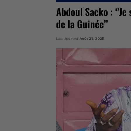
Abdoul Sacko : ‘’Je
de la Guinée’’
Last Updated
Août 27, 2025