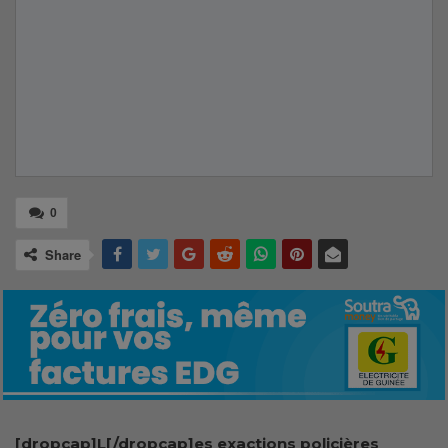
0
Share
[dropcap]L[/dropcap]es exactions policières