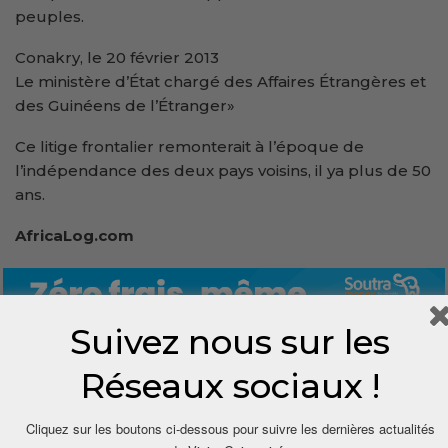
peuples.
Conakry, le 20 février 2013
Le ministère d’État chargé des Affaires Étrangères et
des Guinéens de l’Étranger»
Ce litige frontalier remonterait à l’époque de
l’indépendance des deux pays voisins, il ya plus de 50
ans.
AfricaLog.com
Suivez nous sur les
Réseaux sociaux !
Cliquez sur les boutons ci-dessous pour suivre les dernières actualités
0