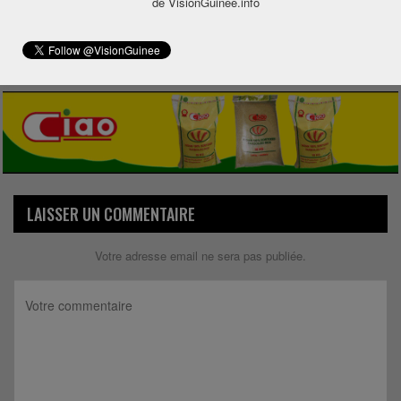
de VisionGuinee.info
Share
LAISSER UN COMMENTAIRE
Votre adresse email ne sera pas publiée.