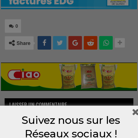
0
Share
LAISSER UN COMMENTAIRE
Suivez nous sur les
Votre adresse email ne sera pas publiée.
Réseaux sociaux !