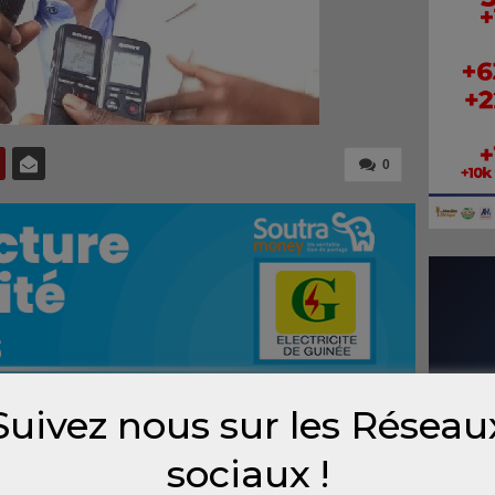
0
Suivez nous sur les Réseau
 Kê Touré, porte-parole des sinistrés de
sociaux !
se mal
. Des élèves de Kaloum sont sortis