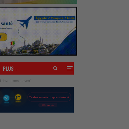
PLUS
 devant ses élèves’’