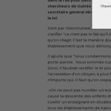
dans la rue pour battre le pavé.
Cliquez
chercheurs de Guinée (SELECG)
secrétaire général
Aboubacar 
la loi.
Joint par VisionGuinee, ce mercr
clarifier ‘’ce n’est pas le fait qu
qu’on réagit. C’est la manière don
établissement que nous dénonçon
Il ajoute que ‘’nous condamnons 
porte-parole. Nous sommes outré
Donc, il faudrait rectifier le tir
l’arrestation d’un citoyen, à plu
n’importe qui. Il faut qu’on respe
»On ne peut pas humilier un ense
causé la descente des enfants d
cueillir un enseignant en situati
tous les établissements de Kalou