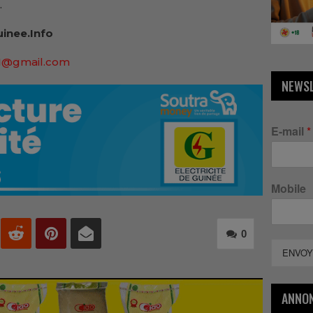
.
inee.Info
91@gmail.com
NEWS
E-mail
*
Mobile
0
ENVOY
ANNO