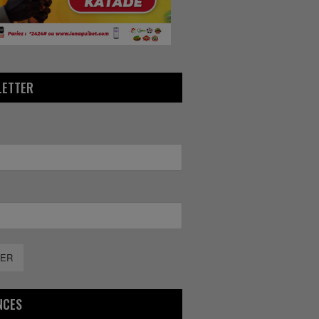
LETTER
ER
NCES