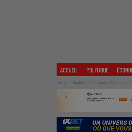
ACCUEIL
POLITIQUE
ÉCONO
Home
Société
Aboubacar Soumah du SLEC