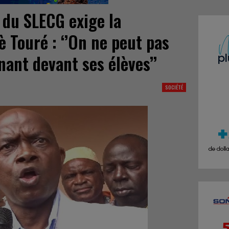
du SLECG exige la
è Touré : ‘’On ne peut pas
ant devant ses élèves’’
SOCIÉTÉ