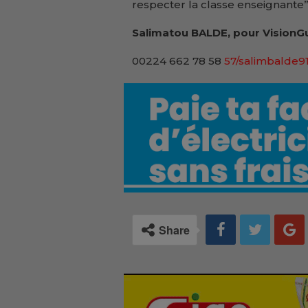
respecter la classe enseignante’’
Salimatou BALDE, pour VisionGu
00224 662 78 58
57/salimbalde
Share