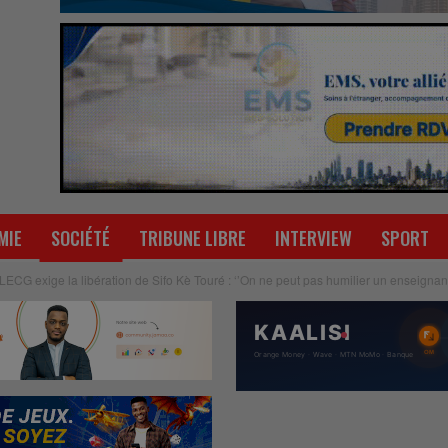
MIE
SOCIÉTÉ
TRIBUNE LIBRE
INTERVIEW
SPORT
G exige la libération de Sifo Kè Touré : ‘’On ne peut pas humilier un enseignant