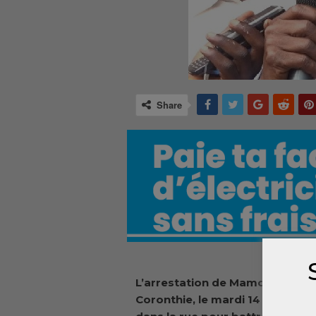
Share
L’arrestation de Mamoudou Sifo
Coronthie
,
le mardi 14 mai, pas