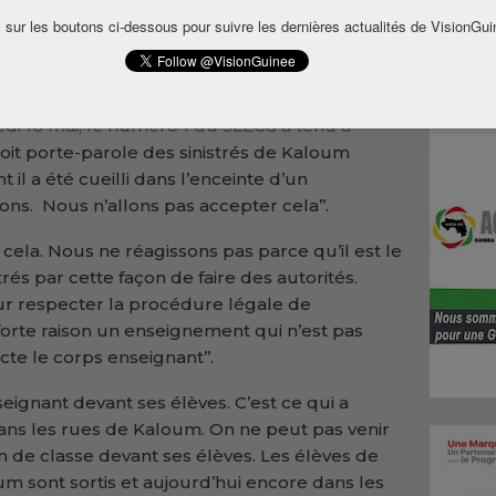
 Le Sy
ndicat libre des enseignant
s et
 sur les boutons ci-dessous pour suivre les dernières actualités de VisionGui
n’entend pas rester les bras croisés. Son
Soumah
demande aux autorités de respecter
edi 16 mai, le numéro 1 du SLECG a tenu à
’il soit porte-parole des sinistrés de Kaloum
t il a été cueilli dans l’enceinte d’un
s. Nous n’allons pas accepter cela’’.
cela. Nous ne réagissons pas parce qu’il est le
s par cette façon de faire des autorités.
 pour respecter la procédure légale de
s forte raison un enseignement qui n’est pas
cte le corps enseignant’’.
ignant devant ses élèves. C’est ce qui a
ans les rues de Kaloum. On ne peut pas venir
on de classe devant ses élèves. Les élèves de
m sont sortis et aujourd’hui encore dans les