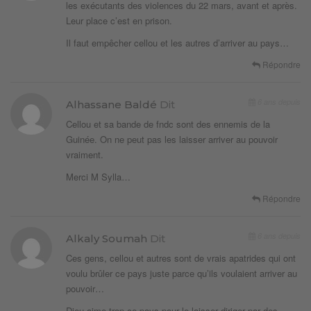
les exécutants des violences du 22 mars, avant et après.
Leur place c’est en prison.
Il faut empêcher cellou et les autres d’arriver au pays…
Répondre
6 ans depuis
Alhassane Baldé
Dit
Cellou et sa bande de fndc sont des ennemis de la
Guinée. On ne peut pas les laisser arriver au pouvoir
vraiment.
Merci M Sylla…
Répondre
6 ans depuis
Alkaly Soumah
Dit
Ces gens, cellou et autres sont de vrais apatrides qui ont
voulu brûler ce pays juste parce qu’ils voulaient arriver au
pouvoir…
Dieu aime trop ce pays pour le laisser diriger par des