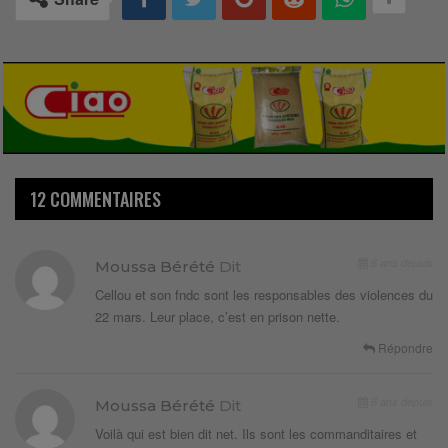
12 COMMENTAIRES
6 ans depuis
Moussa Bérété
Dit
Cellou et son fndc sont les responsables des violences du
22 mars. Leur place, c’est en prison nette.
Répondre
6 ans depuis
Moussa Bérété
Dit
Voilà qui est bien dit net. Ils sont les commanditaires et