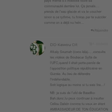
pays même s’il mobilise toute sa
communauté derrière lui. Ça jamais…
prends de l’eau glacée et va te coucher
sinon a ce rythme, tu finiras par te suicider
comme on a déjà vu hein…
Répondre
6 ans depuis
DD Kawou
Dit
Alkaly Soumah (coco lala)… ,consulte
les vidéos de Boubacar Sylla de
l’UFC,quand il était porte-parole de
l’opposition politique républicaine en
Guinée. Au lieu de défendre
l’indéfendable.
Soit logique au moins si tu sais lire…!
NB: je suis de l’ufd de Baadiko
Bah,donc,tu peux continuer à insulter
Cellou Dalein comme tu veux,en étant
AMBASSADEUR DE TON ÉDUCATION