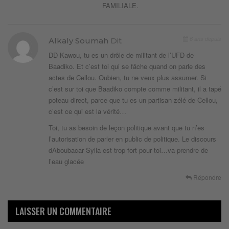
FAMILIALE.
6 ans depuis
Alkaly Soumah
Dit
DD Kawou, tu es un drôle de militant de l’UFD de
Baadiko. Et c’est toi qui se fâche quand on parle des
actes de Cellou. Oubien, tu ne veux plus assumer. Si
c’est sur toi que Baadiko compte comme militant, il a tapé
poteau direct, parce que tu es un partisan zélé de Cellou,
c’est ce qui est la vérité…
Toi, tu as besoin de leçon politique avant que tu n’es
l’autorisation de parler en public de politique. Le discours
dAboubacar Sylla est trop fort pour toi…va prendre de
l’eau glacée
Répondre
LAISSER UN COMMENTAIRE