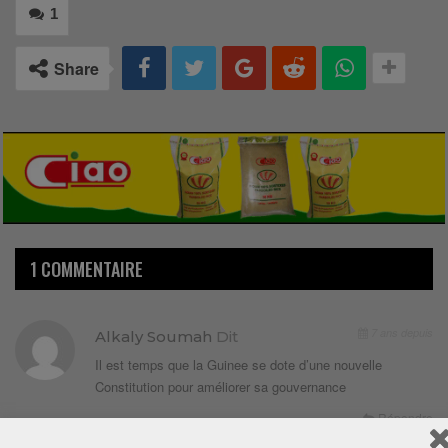
1
Share
1 COMMENTAIRE
7 ans depuis
Alkaly Soumah
Dit
Il est temps que la Guinee se dote d’une nouvelle
Constitution pour améliorer sa gouvernance
Répondre