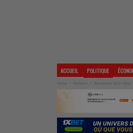
ACCUEIL
POLITIQUE
ÉCONO
Home
Politique
Aboubacar Sylla “déçu” 