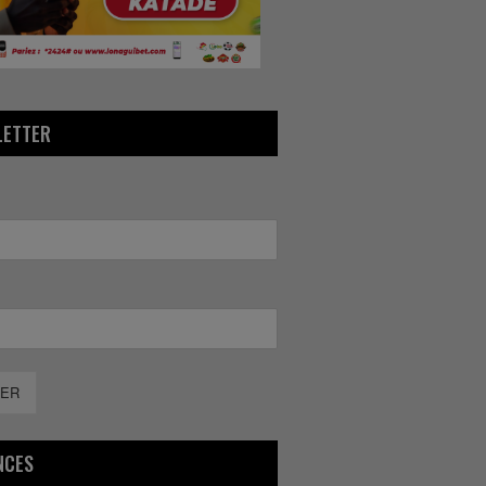
LETTER
ER
NCES