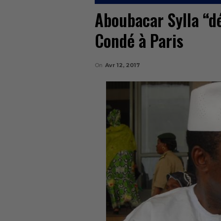
Aboubacar Sylla “dé
Condé à Paris
On
Avr 12, 2017