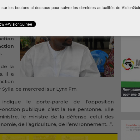
 sur les boutons ci-dessous pour suivre les dernières actualités de VisionGui
dent
isite
sident
roport
ction
action
.
 de la
. Il a
nction
Sylla, ce mercredi sur Lynx Fm.
 indique le porte-parole de l’opposition
 Fonction publique, c’est la 16e personne. Elle
ministre, le ministre de la défense, celui des
conomie, de l’agriculture, de l’environnement…”.