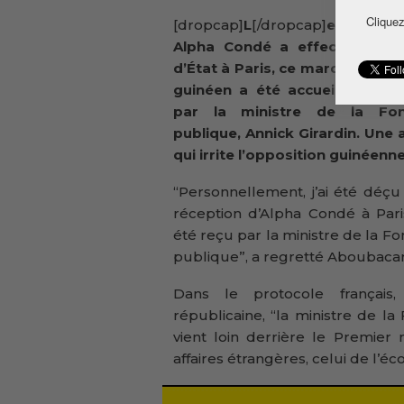
Cliquez
[dropcap]
L
[/dropcap]
e prési
Alpha Condé a effectué une v
d’État à Paris, ce mardi. Le pré
guinéen a été accueilli à l’aé
par la ministre de la Fon
publique, Annick Girardin. Une 
qui irrite l’opposition guinéenne
“Personnellement, j’ai été déçu
réception d’Alpha Condé à Paris
été reçu par la ministre de la Fo
publique”, a regretté Aboubacar 
Dans le protocole français,
républicaine, “la ministre de la
vient loin derrière le Premier 
affaires étrangères, celui de l’é