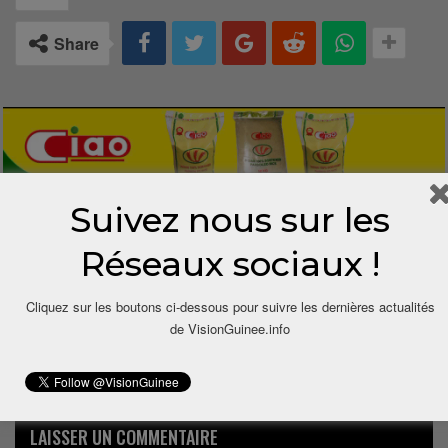
Share
Suivez nous sur les
1 COMMENTAIRE
Réseaux sociaux !
Cliquez sur les boutons ci-dessous pour suivre les dernières actualités
7 ans depuis
Alkaly Soumah
Dit
de VisionGuinee.info
merci pour tous les efforts monsieur le ministre
Répondre
LAISSER UN COMMENTAIRE