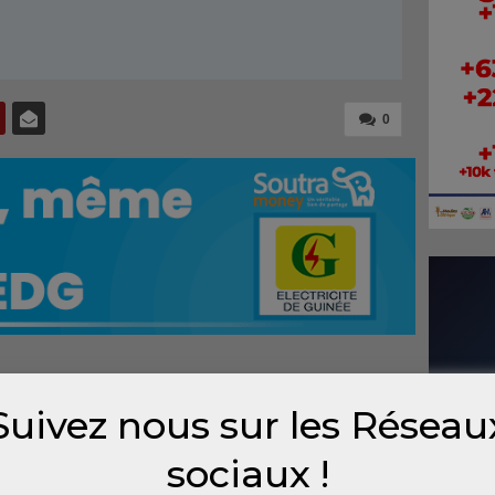
0
nce de Conakry a écrasé un vieil homme à
Suivez nous sur les Réseau
on appris de sources concordantes.
sociaux !
 commune urbaine de Coyah, située à 50 km de