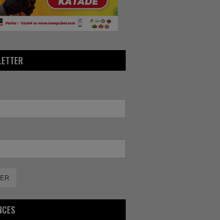
LETTER
ER
NCES