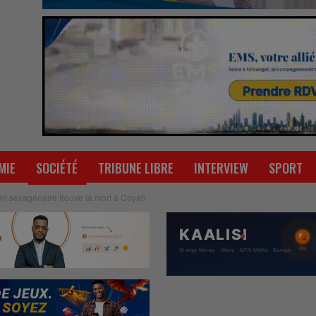
MIE
SOCIÉTÉ
TRIBUNE LIBRE
INTERVIEW
SPORT
 Un sexagénaire trouve la mort à Coyah