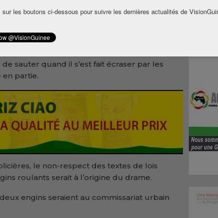
 sur les boutons ci-dessous pour suivre les dernières actualités de VisionGui
idou Barry, était portée sur la moto par un
ce du quartier Cimenterie quand les deux se
ons-remorques.
 de sauter quand il s’est fait écraser par les
 en partie.
icières, le non-respect des textes de lois
gins roulants serait à l’origine du drame.
 deux engins seraient au commissariat urbain