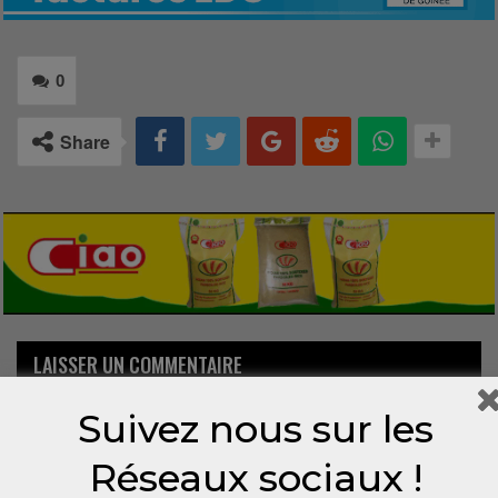
0
Share
LAISSER UN COMMENTAIRE
Suivez nous sur les
Votre adresse email ne sera pas publiée.
Réseaux sociaux !