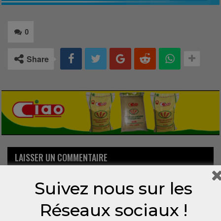
0
Share
LAISSER UN COMMENTAIRE
Votre adresse email ne sera pas publiée.
Suivez nous sur les
Réseaux sociaux !