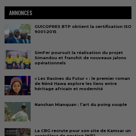
ANNONCES
GUICOPRES BTP obtient la certification ISO
9001:2015
SimFer poursuit la réalisation du projet
Simandou et franchit de nouveaux jalons
opérationnels
« Les Racines du Futur » : le premier roman
de Néné Hawa explore les liens entre
héritage africain et modernité
Nanshan Mianquan : l’art du poing souple
La CBG recrute pour son site de Kamsar un
contrôleur de gestion (H/F)