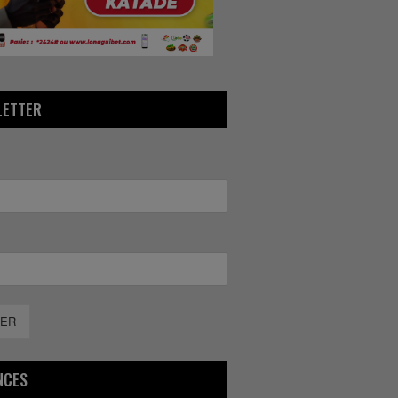
LETTER
ER
NCES