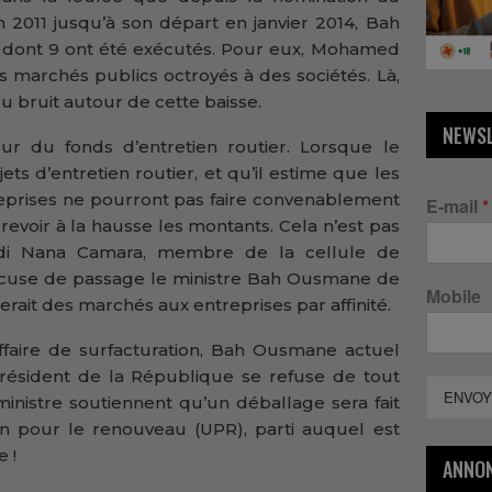
n 2011 jusqu’à son départ en janvier 2014, Bah
dont 9 ont été exécutés. Pour eux, Mohamed
ns marchés publics octroyés à des sociétés. Là,
u bruit autour de cette baisse.
NEWS
ur du fonds d’entretien routier. Lorsque le
ets d’entretien routier, et qu’il estime que les
eprises ne pourront pas faire convenablement
E-mail
*
t revoir à la hausse les montants. Cela n’est pas
adi Nana Camara, membre de la cellule de
cuse de passage le ministre Bah Ousmane de
Mobile
uerait des marchés aux entreprises par affinité.
ffaire de surfacturation, Bah Ousmane actuel
 président de la République se refuse de tout
ENVOY
nistre soutiennent qu’un déballage sera fait
n pour le renouveau (UPR), parti auquel est
 !
ANNO