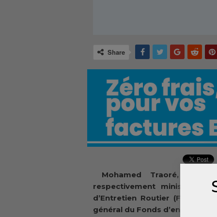
Share
Mohamed Traoré, Elhadj
respectivement ministre des 
d’Entretien Routier (FER), min
général du Fonds d’entretien ro