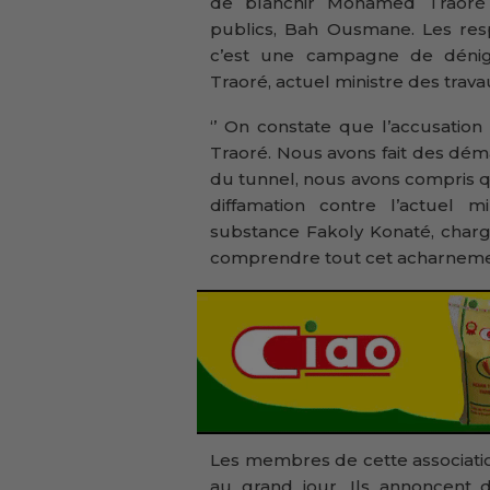
de blanchir Mohamed Traoré e
publics, Bah Ousmane. Les res
c’est une campagne de déni
Traoré, actuel ministre des trava
‘’ On constate que l’accusati
Traoré. Nous avons fait des dém
du tunnel, nous avons compris 
diffamation contre l’actuel m
substance Fakoly Konaté, char
comprendre tout cet acharnem
Les membres de cette association
au grand jour. Ils annoncent 