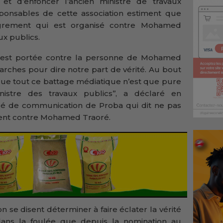
t d’enfoncer l’ancien ministre de travaux
ponsables de cette association estiment que
grement qui est organisé contre Mohamed
ux publics.
on est portée contre la personne de Mohamed
arches pour dire notre part de vérité. Au bout
que tout ce battage médiatique n’est que pure
inistre des travaux publics’’, a déclaré en
gé de communication de Proba qui dit ne pas
ent contre Mohamed Traoré.
 se disent déterminer à faire éclater la vérité
dans la foulée que depuis la nomination au