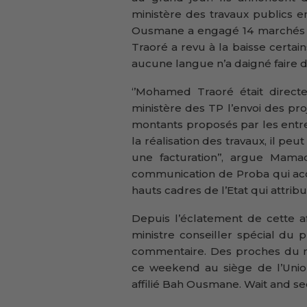
ministère des travaux publics e
Ousmane a engagé 14 marchés 
Traoré a revu à la baisse certai
aucune langue n’a daigné faire d
‘’Mohamed Traoré était directe
ministère des TP l’envoi des proj
montants proposés par les entr
la réalisation des travaux, il peu
une facturation’’, argue Mam
communication de Proba qui ac
hauts cadres de l’Etat qui attrib
Depuis l’éclatement de cette a
ministre conseiller spécial du
commentaire. Des proches du mi
ce weekend au siège de l’Unio
affilié Bah Ousmane. Wait and see