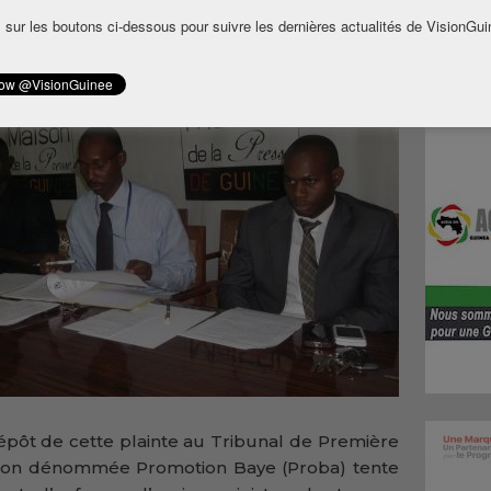
s de défense des droits de l’homme.
 sur les boutons ci-dessous pour suivre les dernières actualités de VisionGui
épôt de cette plainte au Tribunal de Première
ation dénommée Promotion Baye (Proba) tente