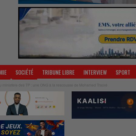
MIE
SOCIÉTÉ
TRIBUNE LIBRE
INTERVIEW
SPORT
 au ministère des TP : une ONG à la rescousse de Mohamed Traoré