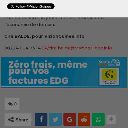
l’innovation et la co-construction. Dans un contexte
de recomposition des équilibres mondiaux, l’Afrique
entend désormais jouer un rôle central dans
l’économie de demain.
Ciré BALDE, pour VisionGuinee.info
00224 664 93 14
04/cire.balde@visionguinee.info
0
Share