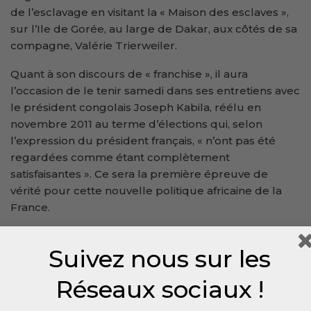
de l’esclavage en visitant la « Maison des esclaves »,
sur l’Ile de Gorée, au large de Dakar, aux côtés de sa
compagne, Valérie Trierweiler.
Quant à son discours de « franchise », il aura
l’occasion de le tenir samedi dans ses entretiens avec
le président congolais Joseph Kabila, réélu en
novembre 2011 au terme d’élections qui, selon
l’expression du président français, « n’ont pas été
regardées comme étant complètement
satisfaisantes ». Ce sera la première épreuve de
vérité pour cette nouvelle politique africaine de la
France.
Suivez nous sur les
Réseaux sociaux !