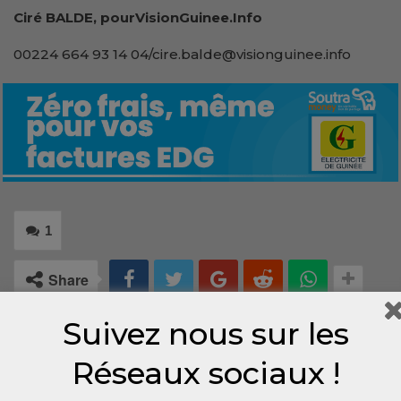
Ciré BALDE, pourVisionGuinee.Info
00224 664 93 14 04/cire.balde@visionguinee.info
1
Share
Suivez nous sur les
Réseaux sociaux !