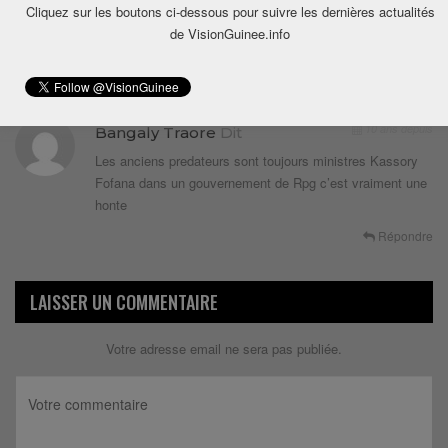
Cliquez sur les boutons ci-dessous pour suivre les dernières actualités
de VisionGuinee.info
1 COMMENTAIRE
10 ans depuis
Bangaly Traore
Dit
Les anciens predateurs sont toujours ministres Kassory
Fofana dans un gouvernement de Rpg c’est vraiment une
honte
Répondre
LAISSER UN COMMENTAIRE
Votre adresse email ne sera pas publiée.