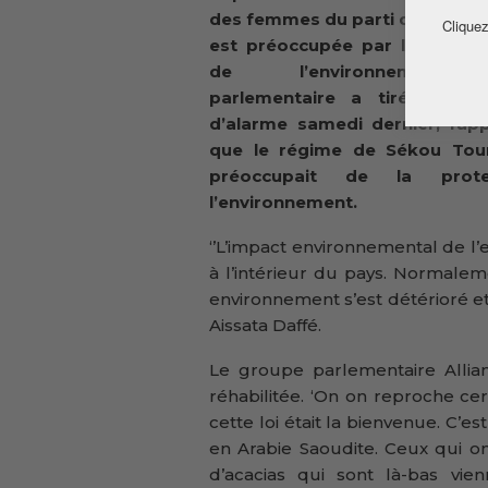
des femmes du parti de Sidya 
Cliquez
est préoccupée par la dégrad
de l’environnement
parlementaire a tiré la son
d’alarme samedi dernier, rapp
que le régime de Sékou Tou
préoccupait de la prote
l’environnement.
‘’L’impact environnemental de l’
à l’intérieur du pays. Normalem
environnement s’est détérioré et 
Aissata Daffé.
Le groupe parlementaire Allian
réhabilitée. ‘On on reproche c
cette loi était la bienvenue. C’e
en Arabie Saoudite. Ceux qui o
d’acacias qui sont là-bas vien