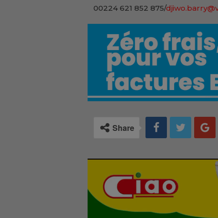
00224 621 852 875/
djiwo.barry@v
Share