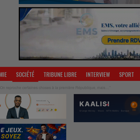
MIE
SOCIÉTÉ
TRIBUNE LIBRE
INTERVIEW
SPORT
 ‘’On reproche certaines choses à la première République, mais…’’