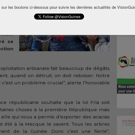
Touré,
 sur les boutons ci-dessous pour suivre les dernières actualités de VisionGui
ation
. La
nette
elant
ré se
ction
exploitation artisanale fait beaucoup de dégâts
ent, quand on détruit, on doit reboiser. Notre
c’est un problème crucial’’, alerte l’honorable
ce républicaine souhaite que la loi Fria soit
ertaines choses à la première République mais
st elle qui nous a permis d’exporter des acacias
nt été à la Mecque le savent. Tous les arbres
nent de la Guinée. Donc c’est une fierté’’,