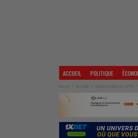
ACCUEIL
POLITIQUE
ÉCONO
Home
Société
Aissata Daffé de l’UFR :