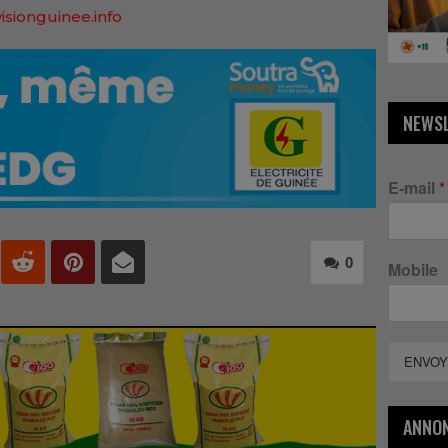
isionguinee.info
NEWS
E-mail
*
0
Mobile
ENVOY
ANNO