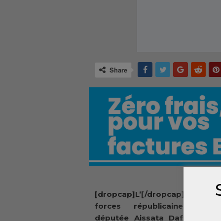
Share
[dropcap]L’[/dropcap]Unio
forces républicaines (UFR
députée Aissata Daffé, prési