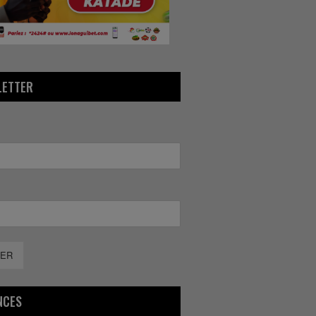
LETTER
ER
NCES