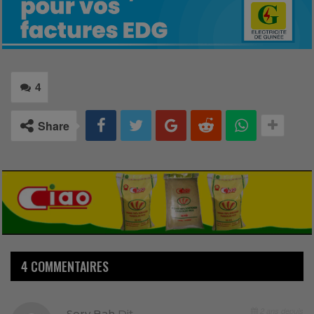
4
Share
4 COMMENTAIRES
2 ans depuis
Sory Bah
Dit