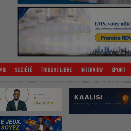
MIE
SOCIÉTÉ
TRIBUNE LIBRE
INTERVIEW
SPORT
ns de prison : ‘’Physiquement, il est en détention, mais il est libre dans son esprit