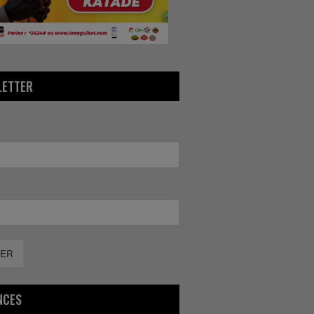
LETTER
ER
NCES