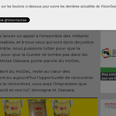
ues et obtenir la libération de tous les
 sur les boutons ci-dessous pour suivre les dernières actualités de VisionGui
DeL, a réitéré l’indignation du parti face à la
 depuis fin décembre 2024.
e lancer un appel à l’ensemble des militants
sables, et à tous ceux qui sont épris de justice
mble, nous puissions lutter pour que la
e, pour que la Guinée ne tombe pas dans les
é Moïse Diawara, porte-parole du MoDeL.
sident du MoDeL, reste au cœur des
ont eu aujourd’hui l’opportunité de rencontrer
s le rencontrez, vous avez l’impression que
solé et non lui’’, témoigne M. Diawara.