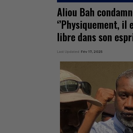
Aliou Bah condamné
‘’Physiquement, il e
libre dans son espri
Last Updated
Fév 17, 2025