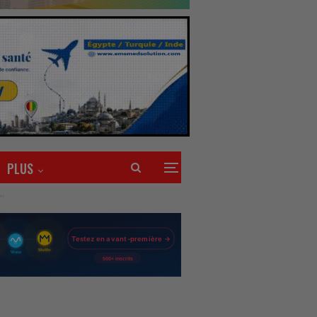
PLUS
’’