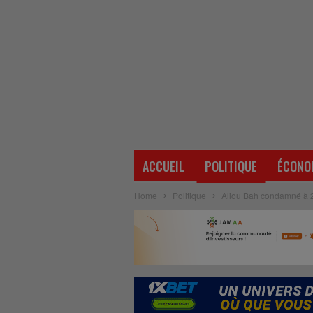
ACCUEIL
POLITIQUE
ÉCONO
Home
Politique
Aliou Bah condamné à 2 a