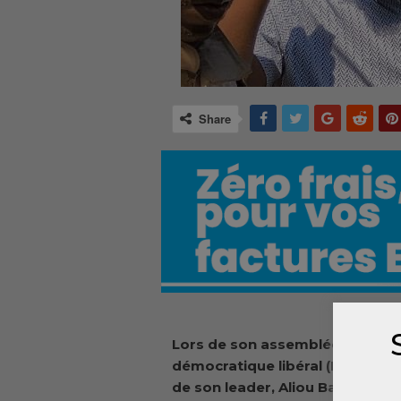
Share
Lors de son assemblée généra
démocratique libéral (MoDeL) a
de son leader, Aliou Bah. Le par