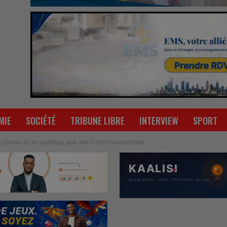
MIE
SOCIÉTÉ
TRIBUNE LIBRE
INTERVIEW
SPORT
preuve qu’en politique que rien n’est insurmontable