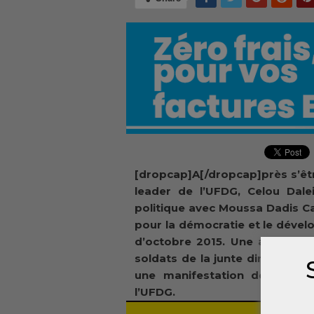
[dropcap]A[/dropcap]près s’êtr
leader de l’UFDG, Celou Dale
politique avec Moussa Dadis C
pour la démocratie et le dével
d’octobre 2015. Une alliance
soldats de la junte dirigée pa
une manifestation de l’oppos
l’UFDG.