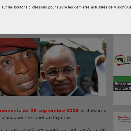
 sur les boutons ci-dessous pour suivre les dernières actualités de VisionGui
nements du 28 septembre 2009
et il estime
 d’accuser l’ex-chef de la junte.
 y a près de 150 personnes qui ont perdu la vie,