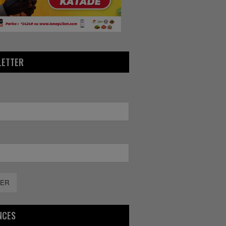
LETTER
ER
NCES