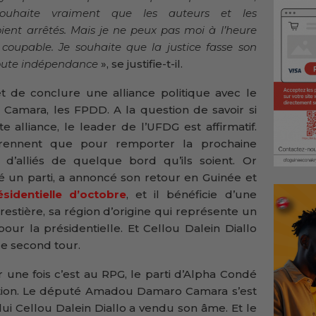
souhaite vraiment que les auteurs et les
ent arrêtés. Mais je ne peux pas moi à l’heure
coupable. Je souhaite que la justice fasse son
 toute indépendance
», se justifie-t-il.
 de conclure une alliance politique avec le
Camara, les FPDD. A la question de savoir si
 alliance, le leader de l’UFDG est affirmatif.
prennent que pour remporter la prochaine
 d’alliés de quelque bord qu’ils soient. Or
 un parti, a annoncé son retour en Guinée et
ésidentielle d’octobre
, et il bénéficie d’une
restière, sa région d’origine qui représente un
pour la présidentielle. Et Cellou Dalein Diallo
de second tour.
 une fois c’est au RPG, le parti d’Alpha Condé
ition. Le député Amadou Damaro Camara s’est
 lui Cellou Dalein Diallo a vendu son âme. Et le