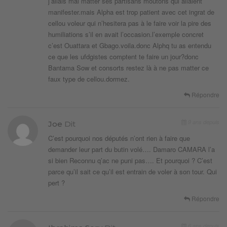
j’allais mal matter ses partisans moutons qui allaient
manifester.mais Alpha est trop patient avec cet ingrat de
cellou voleur qui n’hesitera pas à le faire voir la pire des
humiliations s’il en avait l’occasion.l’exemple concret
c’est Ouattara et Gbago.voila.donc Alphq tu as entendu
ce que les ufdgistes comptent te faire un jour?donc
Bantama Sow et consorts restez là à ne pas matter ce
faux type de cellou.dormez.
Répondre
9 ans depuis
Joe
Dit
C’est pourquoi nos députés n’ont rien à faire que
demander leur part du butin volé…. Damaro CAMARA l’a
si bien Reconnu q’ac ne puni pas…. Et pourquoi ? C’est
parce qu’il sait ce qu’il est entrain de voler à son tour. Qui
pert ?
Répondre
6 ans depuis