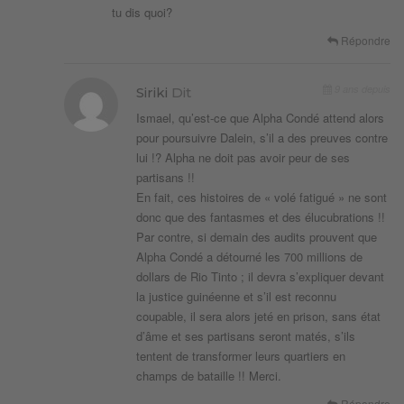
tu dis quoi?
Répondre
9 ans depuis
Siriki
Dit
Ismael, qu’est-ce que Alpha Condé attend alors
pour poursuivre Dalein, s’il a des preuves contre
lui !? Alpha ne doit pas avoir peur de ses
partisans !!
En fait, ces histoires de « volé fatigué » ne sont
donc que des fantasmes et des élucubrations !!
Par contre, si demain des audits prouvent que
Alpha Condé a détourné les 700 millions de
dollars de Rio Tinto ; il devra s’expliquer devant
la justice guinéenne et s’il est reconnu
coupable, il sera alors jeté en prison, sans état
d’âme et ses partisans seront matés, s’ils
tentent de transformer leurs quartiers en
champs de bataille !! Merci.
Répondre