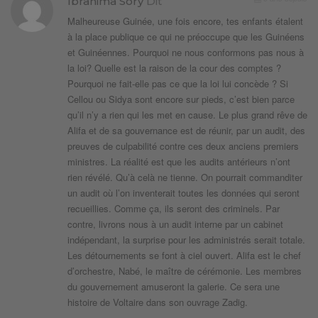
Ibrahima Sory
Dit
Malheureuse Guinée, une fois encore, tes enfants étalent
à la place publique ce qui ne préoccupe que les Guinéens
et Guinéennes. Pourquoi ne nous conformons pas nous à
la loi? Quelle est la raison de la cour des comptes ?
Pourquoi ne fait-elle pas ce que la loi lui concède ? Si
Cellou ou Sidya sont encore sur pieds, c’est bien parce
qu’il n’y a rien qui les met en cause. Le plus grand rêve de
Alifa et de sa gouvernance est de réunir, par un audit, des
preuves de culpabilité contre ces deux anciens premiers
ministres. La réalité est que les audits antérieurs n’ont
rien révélé. Qu’à celà ne tienne. On pourrait commanditer
un audit où l’on inventerait toutes les données qui seront
recueillies. Comme ça, ils seront des criminels. Par
contre, livrons nous à un audit interne par un cabinet
indépendant, la surprise pour les administrés serait totale.
Les détournements se font à ciel ouvert. Alifa est le chef
d’orchestre, Nabé, le maître de cérémonie. Les membres
du gouvernement amuseront la galerie. Ce sera une
histoire de Voltaire dans son ouvrage Zadig.