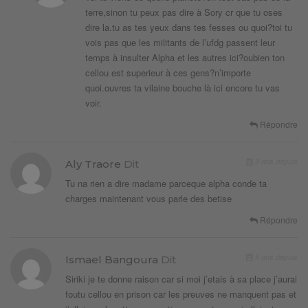
terre,sinon tu peux pas dire à Sory cr que tu oses
dire la.tu as tes yeux dans tes fesses ou quoi?toi tu
vois pas que les militants de l’ufdg passent leur
temps à insulter Alpha et les autres ici?oubien ton
cellou est superieur à ces gens?n’importe
quoi.ouvres ta vilaine bouche là ici encore tu vas
voir.
Répondre
9 ans depuis
Aly Traore
Dit
Tu na rien a dire madame parceque alpha conde ta
charges maintenant vous parle des betise
Répondre
9 ans depuis
Ismael Bangoura
Dit
Siriki je te donne raison car si moi j’etais à sa place j’aurai
foutu cellou en prison car les preuves ne manquent pas et