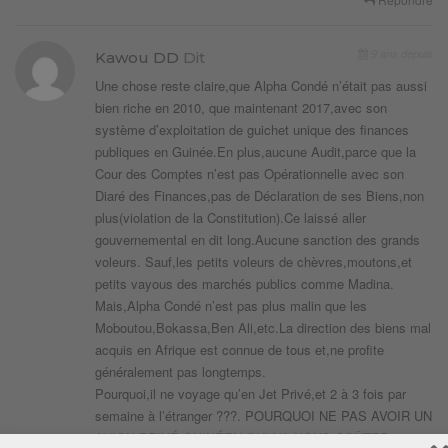
9 ans depuis
Kawou DD
Dit
Une chose reste claire,que Alpha Condé n’était pas aussi
bien riche en 2010, que maintenant 2017,avec son
système d’exploitation de guichet unique des finances
publiques en Guinée.En plus,aucune Audit,parce que la
Cour des Comptes n’est pas Opérationnelle avec son
Diaré des Finances,pas de Déclaration de ses Biens,non
plus(violation de la Constitution).Ce laissé aller
gouvernemental en dit long.Aucune sanction des grands
voleurs. Sauf,les petits voleurs de chèvres,moutons,et
petits vayous des marchés publics comme Madina.
Mais,Alpha Condé n’est pas plus malin que les
Moboutou,Bokassa,Ben Ali,etc.La direction des biens mal
acquis en Afrique est connue de tous et,ne profite
généralement pas longtemps.
Pourquoi,il ne voyage qu’en Jet Privé,et 2 à 3 fois par
semaine à l’étranger ???. POURQUOI NE PAS AVOIR UN
AVION PRIVÉ GUINÉEN QUI VA NOUS COÛTER