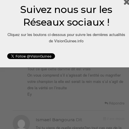
MOINS CHER ???.
Suivez nous sur les
Répondre
Réseaux sociaux !
9 ans depuis
Le Bon Guinéenne
Dit
Cliquez sur les boutons ci-dessous pour suivre les dernières actualités
A la toi Sory fais attention a toi cellou n’est pas ton égal il
de VisionGuinee.info
est supérieur a toi a tes parents n’insulte pàs
Ce pourquoi le président Alpha disait qu’au sein du rpg
que vous avez besoin d’être formé a l’image de votre
troubadours Bantama
Tout ce que cette damme dit est vrais
On vous comprend s’il s’agissait de l’entité ou magnifier
votre champion la elle est serait la rein mais s’ul s’agit de
dire la vérité on l’insulte
Ey
Répondre
9 ans depuis
Ismael Bangoura
Dit
Toi tu viens de quelle planete?en tout cas pas de la