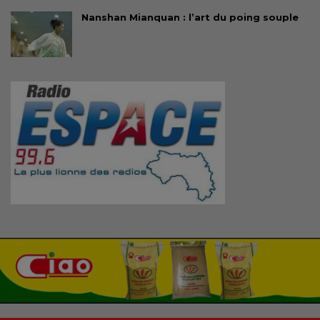
Nanshan Mianquan : l’art du poing souple