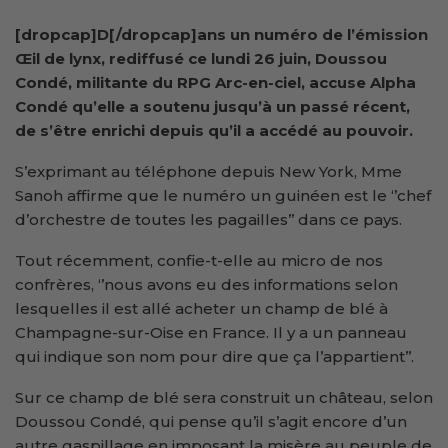
[dropcap]D[/dropcap]ans un numéro de l’émission
Œil de lynx, rediffusé ce lundi 26 juin, Doussou
Condé, militante du RPG Arc-en-ciel, accuse Alpha
Condé qu’elle a soutenu jusqu’à un passé récent,
de s’être enrichi depuis qu’il a accédé au pouvoir.
S’exprimant au téléphone depuis New York, Mme
Sanoh affirme que le numéro un guinéen est le ‘’chef
d’orchestre de toutes les pagailles’’ dans ce pays.
Tout récemment, confie-t-elle au micro de nos
confrères, ‘’nous avons eu des informations selon
lesquelles il est allé acheter un champ de blé à
Champagne-sur-Oise en France. Il y a un panneau
qui indique son nom pour dire que ça l’appartient’’.
Sur ce champ de blé sera construit un château, selon
Doussou Condé, qui pense qu’il s’agit encore d’un
autre gaspillage en imposant la misère au peuple de