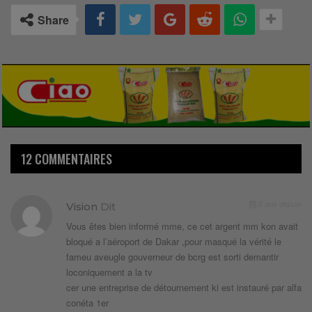
Share
12 COMMENTAIRES
9 ans depuis
Vision
Dit
Vous êtes bien informé mme, ce cet argent mm kon avait
bloqué a l’aéroport de Dakar ,pour masqué la vérité le
fameu aveugle gouverneur de bcrg est sorti demantir
loconiquement a la tv
cer une entreprise de détournement ki est instauré par alfa
conéta 1er