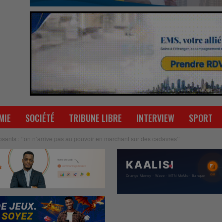
MIE
SOCIÉTÉ
TRIBUNE LIBRE
INTERVIEW
SPORT
ants : ‘’on n’arrive pas au pouvoir en marchant sur des cadavres’’