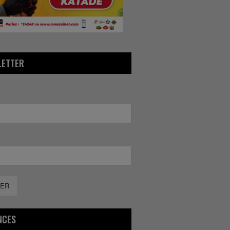
LETTER
ER
NCES