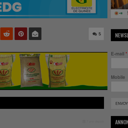
5
NEWS
E-mail
*
Mobile
ENVOY
ANNO
7 ans depuis