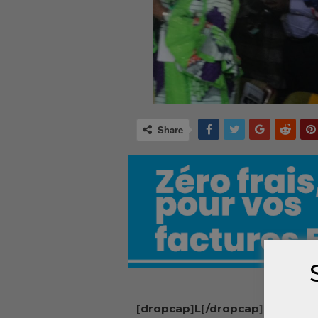
Share
[dropcap]L[/dropcap]e chef de