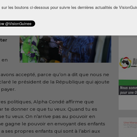
 sur les boutons ci-dessous pour suivre les dernières actualités de VisionGui
e
a
c le
ter
s en
 avons accepté, parce qu’on a dit que nous ne
claré le président de la République qui ajoute
 payer.
ires politiques, Alpha Condé affirme que
 par te donner ce que tu veux. Quand tu es
ue tu veux. On n’arrive pas au pouvoir en
e gagne le pouvoir en envoyant des enfants
a ses propres enfants qui sont à l’abri aux