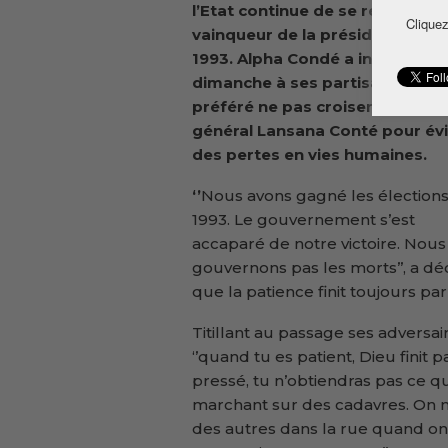
l’Etat continue de se réclamer
Cliquez
vainqueur de la présidentielle d
1993. Alpha Condé a indiqué
dimanche à ses partisans qu’il 
préféré ne pas croiser le fer ave
général Lansana Conté pour évi
des pertes en vies humaines.
‘’
Nous avons gagné les élection
1993. Le gouvernement s’est
accaparé de notre victoire. Nous
gouvernons pas les morts’’, a dé
que la patience finit toujours par
Titillant au passage ses adversa
‘’quand tu es patient, Dieu finit
pressé, tu n’obtiendras pas ce q
marchant sur des cadavres. On n
des autres dans la rue quand on 