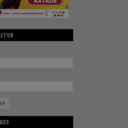
LETTER
ER
NCES