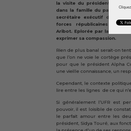
la visite du président Alpha 
Cliquez
dans la famille du parlementa
secrétaire exécutif de l’Unio
forces républicaines (UFR), 
Aribot. Eplorée par la perte d’
exprimer sa compassion.
Rien de plus banal serait-on ten
que l’on ne voie le cortège prés
pour que le président Alpha C
une vieille connaissance, un resp
Cependant, le contexte politique 
lire entre les lignes de ce qui n’
Si généralement l’UFR est pe
pouvoir, il est loisible de const
le parfait amour entre les de
président, Sidya Touré, aux fonc
la présence d’un de ses respon