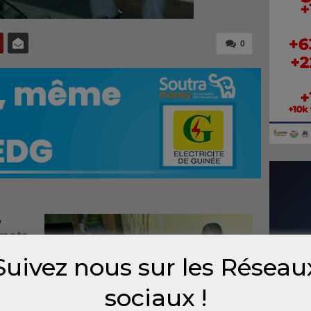
0
,
ots,
r des
Suivez nous sur les Réseau
ement
uepas
sociaux !
 ainsi