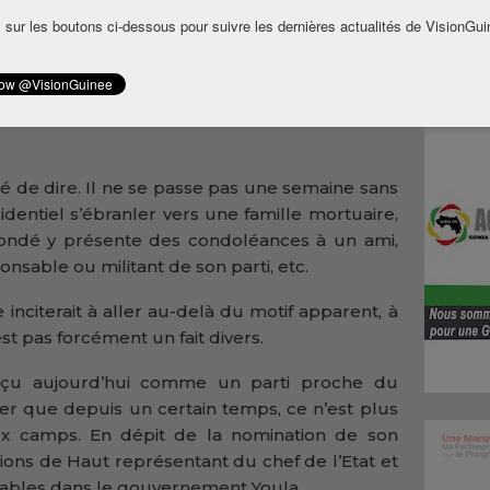
Condé
 sur les boutons ci-dessous pour suivre les dernières actualités de VisionGui
ire et
n des
Baïdy
un des siens, le chef de l’Etat était venu lui
té de dire. Il ne se passe pas une semaine sans
identiel s’ébranler vers une famille mortuaire,
ondé y présente des condoléances à un ami,
onsable ou militant de son parti, etc.
inciterait à aller au-delà du motif apparent, à
est pas forcément un fait divers.
rçu aujourd’hui comme un parti proche du
ater que depuis un certain temps, ce n’est plus
ux camps. En dépit de la nomination de son
tions de Haut représentant du chef de l’Etat et
sables dans le gouvernement Youla.