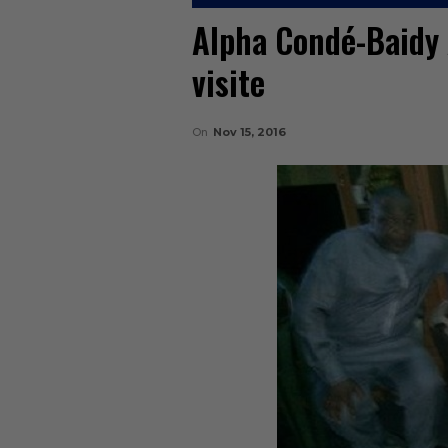
Alpha Condé-Baidy A
visite
On
Nov 15, 2016