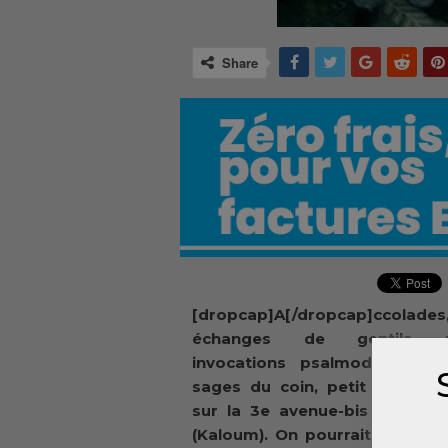
Share
[dropcap]A[/dropcap]ccolades
échanges de gentils m
invocations psalmodiées pa
sages du coin, petit attroup
sur la 3e avenue-bis à Manq
(Kaloum). On pourrait résumer