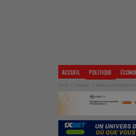
ACCUEIL
POLITIQUE
ÉCONO
Home
Politique
Alpha Condé-Baidy Aribot