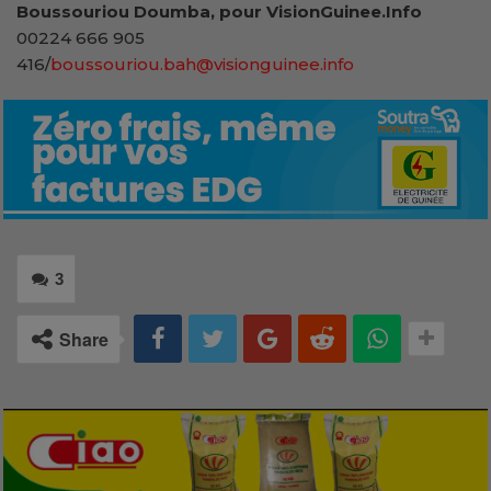
Boussouriou Doumba, pour VisionGuinee.Info
00224 666 905
416/
boussouriou.bah@visionguinee.info
3
Share