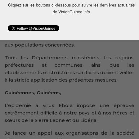
prévention.
Cliquez sur les boutons ci-dessous pour suivre les dernières actualités
de VisionGuinee.info
Partout où besoin sera, pendant cette période
d’urgence sanitaire, des mesures de cantonnement
et de confinement seront prises et les efforts seront
faits pour apporter un soutien alimentaire et sanitaire
aux populations concernées.
Tous les Départements ministériels, les régions,
préfectures et communes, ainsi que les
établissements et structures sanitaires doivent veiller
à la stricte application des présentes mesures.
Guinéennes, Guinéens,
L’épidémie à virus Ebola impose une épreuve
extrêmement difficile à notre pays et à nos frères et
sœurs de la Sierra Leone et du Libéria.
Je lance un appel aux organisations de la société