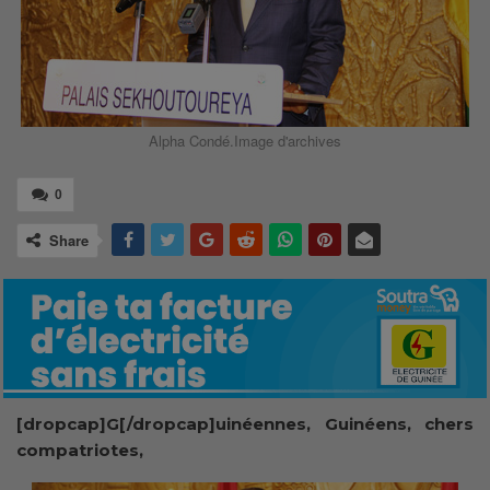
Alpha Condé.Image d'archives
0
Share
[dropcap]G[/dropcap]uinéennes, Guinéens, chers
compatriotes,