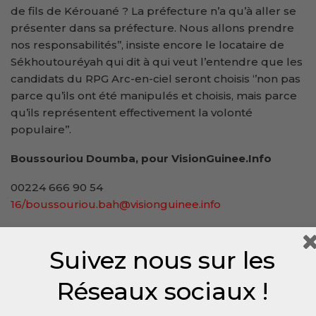
de fils de Kérouané ? La préfecture n’a qu’à aller se
présenter dans sa préfecture. Nous allons prendre
nos responsabilités’’, insiste encore le locataire de
Sékhoutouréyah qui dit à qui veut l’entendre que les
candidats du RPG Arc-en-ciel seront choisis ‘’non pas
parce qu’ils ont été manipulés et choisis, mais parce
qu’ils représentent effectivement la volonté
populaire’’.
Boussouriou Doumba, pour VisionGuinee.Info
00224 666 90 54
16/boussouriou.bah@visionguinee.info
Suivez nous sur les
Réseaux sociaux !