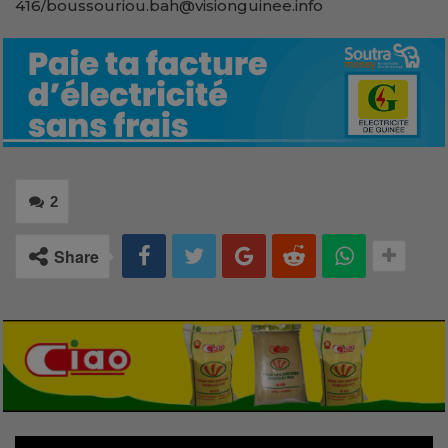
416/boussouriou.bah@visionguinee.info
2
Share