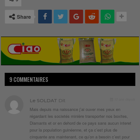
Share
9 COMMENTAIRES
10 ans depuis
Le SOLDAT
Dit
Mais depuis ma naissance j’ai ouver mes yeux en
régardant les societés minière transporter nos boxites,
Diamants et or en dehord de ce pays sans aucun interet
pour la population guinéenne, et ça c’est plus de
cinquante ans maintenant, ce qu’on a besoin c’est pour