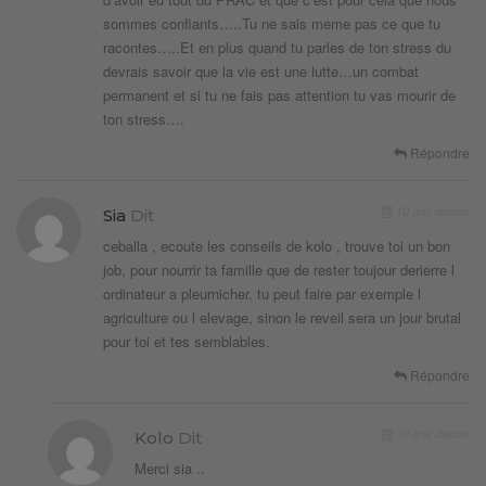
sommes confiants…..Tu ne sais meme pas ce que tu
racontes…..Et en plus quand tu parles de ton stress du
devrais savoir que la vie est une lutte…un combat
permanent et si tu ne fais pas attention tu vas mourir de
ton stress….
Répondre
10 ans depuis
Sia
Dit
ceballa , ecoute les conseils de kolo , trouve toi un bon
job, pour nourrir ta famille que de rester toujour derierre l
ordinateur a pleurnicher. tu peut faire par exemple l
agriculture ou l elevage, sinon le reveil sera un jour brutal
pour toi et tes semblables.
Répondre
10 ans depuis
Kolo
Dit
Merci sia ..