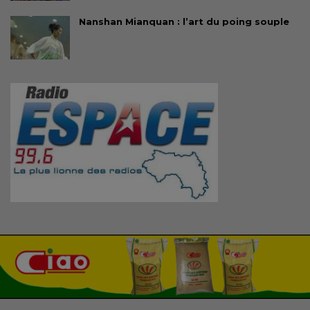
Nanshan Mianquan : l’art du poing souple