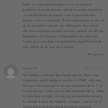
trahir .La n est pas le problème là où se trouve le
problème ,le panafricaniste a divisé la société Guinéenne
, le panafricaniste au pouvoir c est la promotion des
jeunes d une communauté .Et les autres jeunes qu est ce
qu ils deviendront demain des délinquants des voleurs
des sous employés pendant que leurs parents ont été des
bâtisseurs ont lutté pour l indépendance ont payé des
impôts pour consolider l indépendance aujourd’hui hui ils
sont rejetés 3e 4e roue de la voiture .
Répondre
10 ans depuis
Kolo
Dit
Toi ceballa tu avances des choses graves..Alors vous
l’opposition quand quelqu’un soutient le PRAC cela veut
dire que c’est parce qu’il a eut tout provenant de lui..?..je
n’ai jamais eut 1 franc ou une aide provenant de lui…Mets
toi cela dans ton petit cerveau..Je me demande meme si
tu connais le sens de l’adjectif « confiant »..car tu n’a ni
besoin d’etre riche ou pauvre ou d’avoir certaines