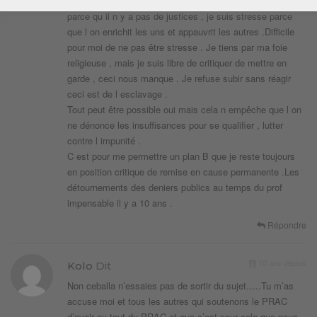
Je suis stresse parce qu il n ya d égalités .je suis stresse
parce qu il n y a pas de justices , je suis stresse parce
que l on enrichit les uns et appauvrit les autres .Difficile
pour moi de ne pas être stresse . Je tiens par ma foie
religieuse , mais je suis libre de critiquer de mettre en
garde , ceci nous manque . Je refuse subir sans réagir
ceci est de l esclavage .
Tout peut être possible oui mais cela n empêche que l on
ne dénonce les insuffisances pour se qualifier , lutter
contre l impunité .
C est pour me permettre un plan B que je reste toujours
en position critique de remise en cause permanente .Les
détournements des deniers publics au temps du prof
impensable il y a 10 ans .
Répondre
10 ans depuis
Kolo
Dit
Non ceballa n’essaies pas de sortir du sujet…..Tu m’as
accuse moi et tous les autres qui soutenons le PRAC
d’avoir eu tout du PRAC et que c’est pour cela que nous