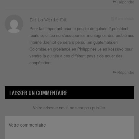
Répondre
9 ans depuis
Dit La Vérité
Dit
Pour kel important pour le peuple de guinée ?,président
touriste, o lieu de s’occuper les montagnes des problèmes
interne ,bientôt ce sera o perou ,en guatemala,en
Colombie,en groelande,en Philippines ,e en kossovo pour
vendre la guinée a ces différent pays r de nouer des
coopération,
Répondre
LAISSER UN COMMENTAIRE
Votre adresse email ne sera pas publiée.