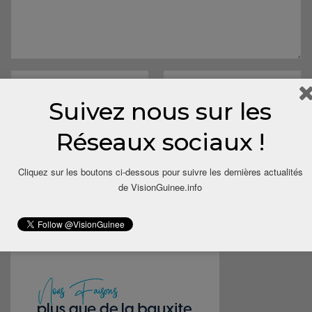
Suivez nous sur les
Réseaux sociaux !
Save my name, email, and website in this browser for the next
Cliquez sur les boutons ci-dessous pour suivre les dernières actualités
time I comment.
de VisionGuinee.info