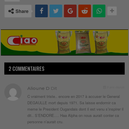
Share
2 COMMENTAIRES
9 ans depuis
Alioune D
Dit
C vraiment triste.. encore en 2017 à accuser le General
DEGAULLE mort depuis 1971. Sa laisse endormir ca
meme le President Ougandais dont il est venu s’inspirer il
dit.. S’ENDORE…. Haa Alpha on nous aurait conter ca
personne n’aurait cru.