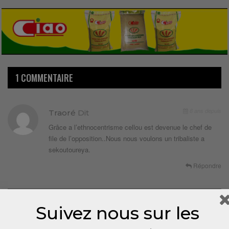
1 COMMENTAIRE
6 ans depuis
Traoré
Dit
Grâce a l’ethnocentrisme cellou est devenue le chef de
file de l’opposition..Nous nous voulons un tribaliste a
sekoutoureya.
Répondre
LAISSER UN COMMENTAIRE
Suivez nous sur les
Votre adresse email ne sera pas publiée.