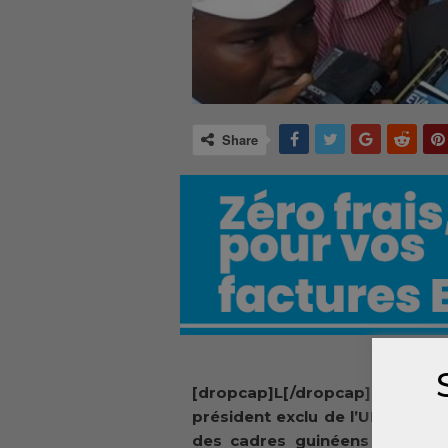
Share
[dropcap]L[/dropcap]e v
président exclu de l’UFDG fait 
des cadres guinéens choisis p