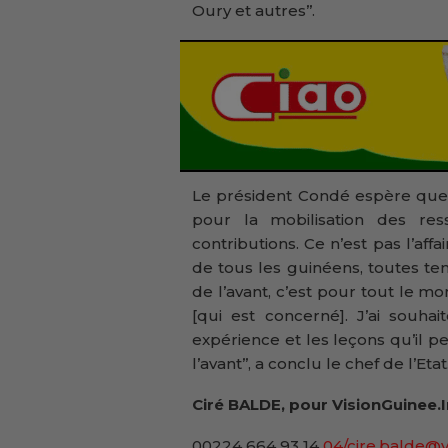
Oury et autres’’.
Le président Condé espère que 
pour la mobilisation des ress
contributions. Ce n’est pas l’aff
de tous les guinéens, toutes te
de l’avant, c’est pour tout le mo
[qui est concerné]. J’ai souha
expérience et les leçons qu’il p
l’avant’’, a conclu le chef de l’Etat
Ciré BALDE, pour VisionGuinee.
00224 664 93 14
04/cire.balde@v