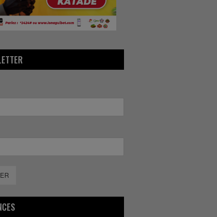
LETTER
ER
NCES