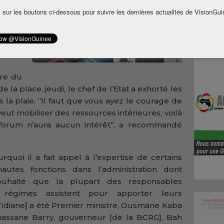
pour
 sur les boutons ci-dessous pour suivre les dernières actualités de VisionGui
au au
r la
rces
ure du
 la place, jeudi, le chef de l’Etat a exhorté les
s la plaie. ‘’Il faut que vous ayez le courage de
 veut mobiliser des ressources intérieures, voilà
e forum n’aura aucun intérêt’’, a recommandé
rquoi il a fait appel à l’expertise de certains
tes fonctions dans l’administration dont
souhaité que la plupart des responsables
 régimes assistent pour apporter leurs
idiane] a été Premier ministre, Ousmane Kaba
lhassane Barry, gouverneur [de la BCRG], Bah