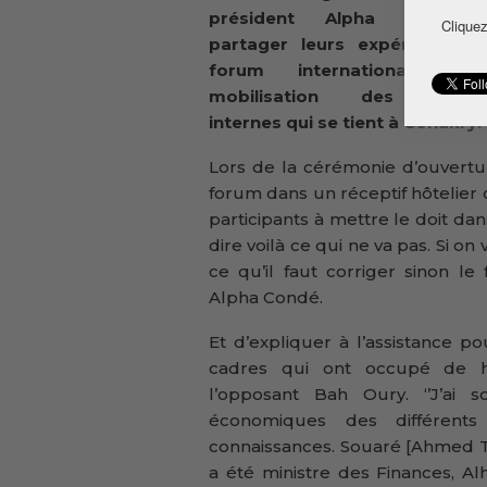
président Alpha Condé 
Cliquez
partager leurs expériences 
forum international pou
mobilisation des ressou
internes qui se tient à Conakry.
Lors de la cérémonie d’ouvert
forum dans un réceptif hôtelier de
participants à mettre le doit dan
dire voilà ce qui ne va pas. Si on
ce qu’il faut corriger sinon l
Alpha Condé.
Et d’expliquer à l’assistance pou
cadres qui ont occupé de hau
l’opposant Bah Oury. ‘’J’ai 
économiques des différents
connaissances. Souaré [Ahmed T
a été ministre des Finances, A