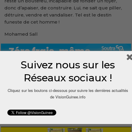
reste un boutefeu, incapable de fonder un foyer,
donc d’apaiser, de construire. Lui, ne sait que piller,
détruire, vendre et vandaliser. Tel est le destin
funeste de cet homme !
Mohamed Sall
Suivez nous sur les
Réseaux sociaux !
Cliquez sur les boutons ci-dessous pour suivre les dernières actualités
1
de VisionGuinee.info
Share