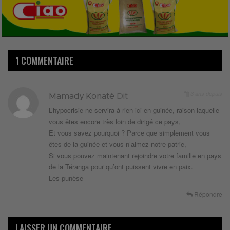
1 COMMENTAIRE
3 ans depuis
Mamady Konaté
Dit
L’hypocrisie ne servira à rien ici en guinée, raison laquelle
vous êtes encore très loin de dirigé ce pays,
Et vous savez pourquoi ? Parce que simplement vous
êtes de la guinée et vous n’aimez notre patrie,
Si vous pouvez maintenant rejoindre votre famille en pays
de la Téranga pour qu’ont puissent vivre en paix.
Les punèse
Répondre
LAISSER UN COMMENTAIRE