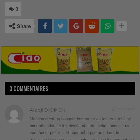
3
Share
3 COMMENTAIRES
7 ans depuis
Aladji DIOP
Dit
Mohamed est un honnete homme et en tant que tel il ne
pourrait satisfaire les desidaratas de alpha conde…. avec
son funest projet… Et pourtant c pas un crime de
travailler pour son pays … mais avc alpha les competants