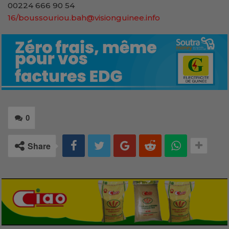
00224 666 90 54
16/boussouriou.bah@visionguinee.info
0
Share