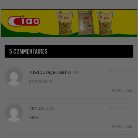
5 COMMENTAIRES
11 ans depuis
Abdoulaye Diallo
Dit
poison davril
Répondre
11 ans depuis
Dih On
Dit
Aime
Répondre