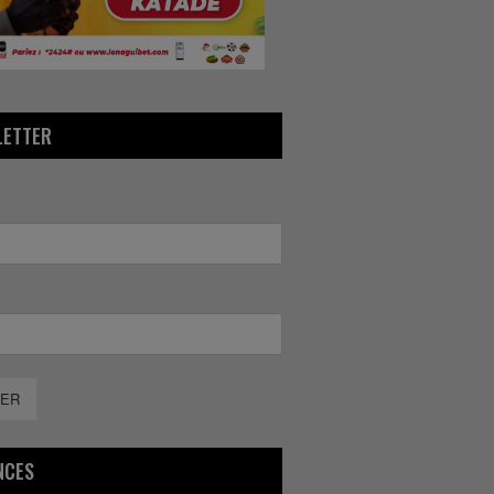
LETTER
ER
NCES