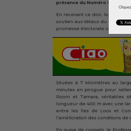
présence du Numéro Un Guinée
Cliquez
En recevant ce don, les insulair
soutien aux idéaux du Chef de l’
promesse électorale visant à faci
Situées à 7 kilomètres au larg
minutes en pirogue pour rallie
Room et Tamara, véritables sit
longueur de 400 m avec une larg
entre les îles de Loos et Co
l’amélioration des conditions de 
En guise de conseils, le Profe