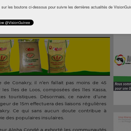
n.
 sur les boutons ci-dessous pour suivre les dernières actualités de VisionGui
es ont exprimé leur gratitude et réaffirmé leur
Etat. A travers ce geste, Alpha Condé tient une
liter le déplacement des insulaires.
e de Conakry, il n’en fallait pas moins de 45
r les îles de Loos, composées des îles Kassa,
es touristiques. Désormais, ce navire d’une
eur de 15m effectuera des liaisons régulières
nakry. Ce qui sans aucun doute contribue à
vie des populaires insulaires.
sseur Alpha Condé a exhorté les communautés