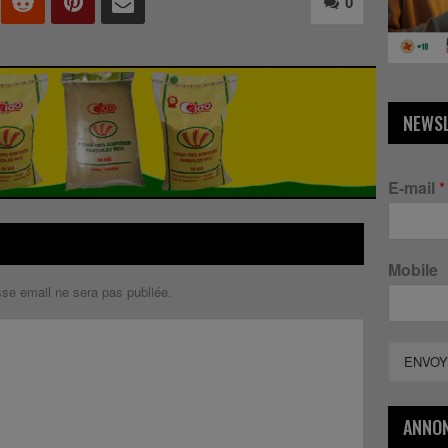
0
NEWS
E-mail
*
Mobile
sse email ne sera pas publiée.
ENVOY
ANNO