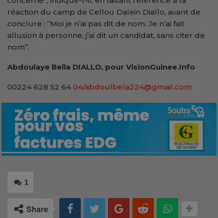
concerné’’, indique-t-il, en faisant référence à la
réaction du camp de Cellou Dalein Diallo, avant de
conclure : ‘’Moi je n’ai pas dit de nom. Je n’ai fait
allusion à personne, j’ai dit un candidat, sans citer de
nom’’.
Abdoulaye Bella DIALLO, pour VisionGuinee.Info
00224 628 52 64
04/abdoulbela224@gmail.com
1
Share