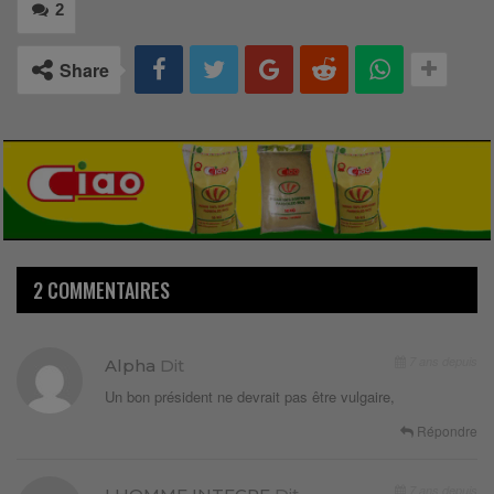
2
Share
2 COMMENTAIRES
7 ans depuis
Alpha
Dit
Un bon président ne devrait pas être vulgaire,
Répondre
7 ans depuis