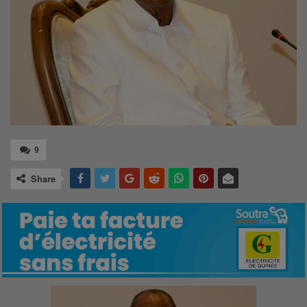
9
Share