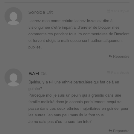
9 ans depuis
Soroba
Dit
Lachez mon commentaire.lachez le.venez dire à
visionguinée d’etre impartial,d’arreter de bloquer mes
commentaires pendant tous lrs commentaires de l’insolent
et fervent ufdgiste malinqueue sont authomatiquement
publiés.
Répondre
9 ans depuis
BAH
Dit
Djeliba, y a t-il une ethnie particulière qui fait celà en
guinée?
Parceque moi je suis un peulh qui à grandis dans une
famille malinké donc je connais parfaitement cequi se
passe dans ces deux ethnies majoritaires en guinée. pour
les autres j’en sais peu mais ils le font tous.
Je ne sais pas d’où tu sors ton info?
Répondre