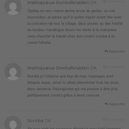
9 ans depuis
Malinqueue Donkafelaiden
Dit
Djeliba ce nom meme donne envie de gerber, un vrai
boyorodian, je pense qu’il à quitter siguiri avant hier avec
la cotisation de tout le village, deux poules au dos habillé
en boubou mandingue donzo les dents à la makanera
venu chercher le travail chez son cousin soroba à la
casse hahaha
Répondre
9 ans depuis
Malinqueue Donkafelaiden
Dit
Soroba je t’informe que bcp de mes messages sont
bloqués aussi, sinon tu allais pleurnicher tous les jours,
donc remercie Visionguinee qui me pousse à être plus
politiquement correct grâce à leurs censure
Répondre
9 ans depuis
Soroba
Dit
Ah mon petit.les soussous disent:ya mou koté tongoma