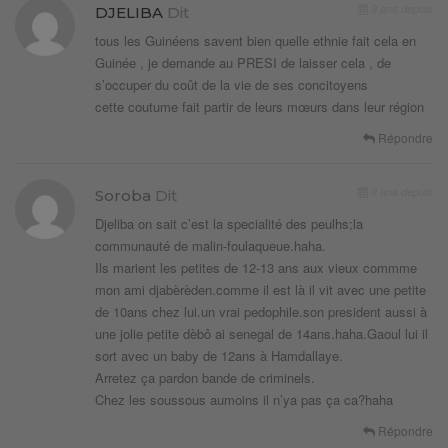
9 ans depuis
DJELIBA
Dit
tous les Guinéens savent bien quelle ethnie fait cela en
Guinée , je demande au PRESI de laisser cela , de
s’occuper du coût de la vie de ses concitoyens
cette coutume fait partir de leurs mœurs dans leur région
Répondre
9 ans depuis
Soroba
Dit
Djeliba on sait c’est la specialité des peulhs;la
communauté de malin-foulaqueue.haha.
Ils marient les petites de 12-13 ans aux vieux commme
mon ami djabèrèden.comme il est là il vit avec une petite
de 10ans chez lui.un vrai pedophile.son president aussi à
une jolie petite dèbô ai senegal de 14ans.haha.Gaoul lui il
sort avec un baby de 12ans à Hamdallaye.
Arretez ça pardon bande de criminels.
Chez les soussous aumoins il n’ya pas ça ca?haha
Répondre