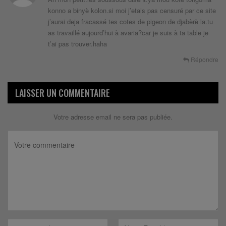
konno a binyè kolon.si moi j’etais pas censuré par ce site
j’aurai deja fracassé tes cotes de pigeon de djabèrè la.tu
as travaillé aujourd’hui à avaria?car je suis à ta table je
t’ai pas trouver.haha
Répondre
LAISSER UN COMMENTAIRE
Votre adresse email ne sera pas publiée.