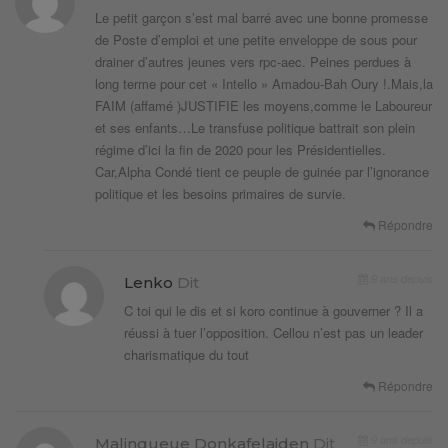
Le petit garçon s’est mal barré avec une bonne promesse
de Poste d’emploi et une petite enveloppe de sous pour
drainer d’autres jeunes vers rpc-aec. Peines perdues à
long terme pour cet « Intello » Amadou-Bah Oury !.Mais,la
FAIM (affamé )JUSTIFIE les moyens,comme le Laboureur
et ses enfants…Le transfuse politique battrait son plein
régime d’ici la fin de 2020 pour les Présidentielles.
Car,Alpha Condé tient ce peuple de guinée par l’ignorance
politique et les besoins primaires de survie.
Répondre
9 ans depuis
Lenko
Dit
C toi qui le dis et si koro continue à gouverner ? Il a
réussi à tuer l’opposition. Cellou n’est pas un leader
charismatique du tout
Répondre
9 ans depuis
Malinqueue Donkafelaiden
Dit