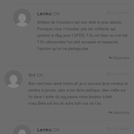
9 ans depuis
Lenko
Dit
Arrêtez de l’insulter.c’est son droit le plus absolu.
Pourquoi vous n’insultez pas les militants qui
quittent le Rpg pour l’UFDG ? Ils ont bien ou mal fait
? En démocratie l’on doit accepter et respecter
l’opinion qu’on ne partage pas
Répondre
9 ans depuis
Bd
Dit
Bon vent bien aimé traitre,ah je m excuse âme vendue et
perdue à jamais, paix à ton âme politique, dieu veille sur
toi dans l enfer du rpg,passe notre bonjour à bah
mayi,Béla sal liou,et autre bah ous no l’an.
Répondre
9 ans depuis
Lenko
Dit