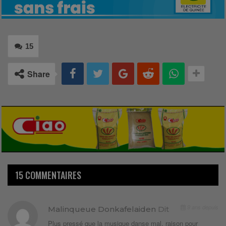
15
Share
15 COMMENTAIRES
9 ans depuis
Malinqueue Donkafelaiden
Dit
Plus pressé que la musique danse mal, raison pour