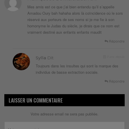
Mes amis est ce que j’ai bien entendu qu’il s’appelle
Amadou Oury bah hahaha alors là coïncidence où le sors
réservé aux porteurs de ses noms si je me fie à son
homonyme le Judas du siècle, je dirais que ce nom est
vraiment destiné aux enfants enfants maudit
Répondre
9 ans depuis
Sylla
Dit
Toujours dans les insultes qui sont la marque des
individus de basse extraction sociale.
Répondre
LAISSER UN COMMENTAIRE
Votre adresse email ne sera pas publiée.