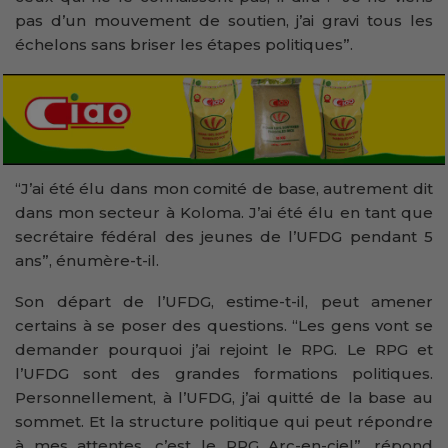
pas d’un mouvement de soutien, j’ai gravi tous les
échelons sans briser les étapes politiques”.
“J’ai été élu dans mon comité de base, autrement dit
dans mon secteur à Koloma. J’ai été élu en tant que
secrétaire fédéral des jeunes de l’UFDG pendant 5
ans”, énumère-t-il.
Son départ de l’UFDG, estime-t-il, peut amener
certains à se poser des questions. “Les gens vont se
demander pourquoi j’ai rejoint le RPG. Le RPG et
l’UFDG sont des grandes formations politiques.
Personnellement, à l’UFDG, j’ai quitté de la base au
sommet. Et la structure politique qui peut répondre
à mes attentes, c’est le RPG Arc-en-ciel”, répond