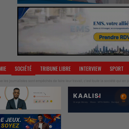
MIE
SOCIÉTÉ
TRIBUNE LIBRE
INTERVIEW
SPORT
e les journalistes sont empêchés de faire leur travail, c’est toute la société qui en p