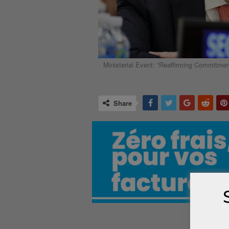
Ministerial Event: “Reaffirming Commitme
Share