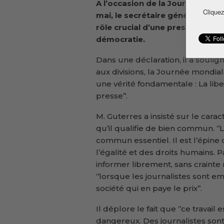
A l’occasion de la Journée mondi
Cliquez
mai, le secrétaire général des N
rôle crucial d’une presse libre 
démocratie.
Dans une déclaration, il a soulig
aux divisions, la Journée mondia
une vérité fondamentale : La lib
presse’’.
M. Guterres a insisté sur le car
qu’il qualifie de bien commun. ‘’
commun essentiel. Il est l’épine 
l’égalité et des droits humains. P
informer librement, sans crainte ni
‘’lorsque les journalistes sont em
société qui en paye le prix’’.
Il déplore le fait que ‘’ce travail
dangereux. Des journalistes sont