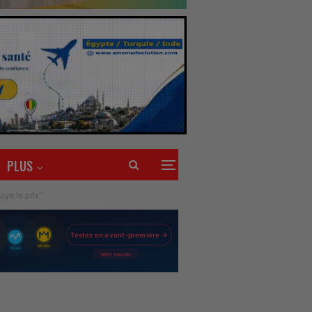
PLUS
aye le prix’’