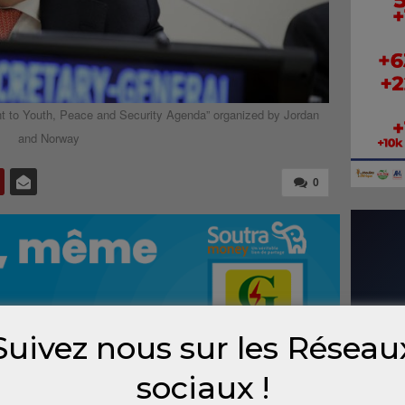
nt to Youth, Peace and Security Agenda” organized by Jordan
and Norway
0
Suivez nous sur les Réseau
sociaux !