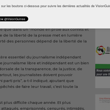
ale de la liberté de la presse, célébrée ce 3
 sur les boutons ci-dessous pour suivre les dernières actualités de VisionGui
ations Unies, António Guterres, a rappelé le
dans la défense des droits humains et de la
né que dans un ‘’monde en proie aux conflits et
le de la liberté de la presse met en lumière
erté des personnes dépend de la liberté de la
actère essentiel du journalisme indépendant
Le journalisme libre et indépendant est un bien
dorsale de la transparence, de la justice, de
artout, les journalistes doivent pouvoir
 parti pris’’, a-t-il indiqué, ajoutant que
pêchés de faire leur travail, c’est toute la
 est plus difficile chaque année. Et plus
 attaqués, emprisonnés, censurés, intimidés,