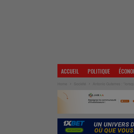
ACCUEIL
POLITIQUE
ÉCONO
Home
Société
Antonio Guterres : ‘’lorsqu