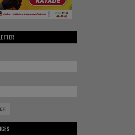
LETTER
ER
NCES