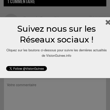
1 COMMENTAIRE
1 an depuis
Bangaly Traore
Dit
Souare un predateur bandit reaponsable de l’echec du
Suivez nous sur les
football Guineen depuis son passage sombre a la tete de
la federation guineenne du football.
Réseaux sociaux !
Répondre
Cliquez sur les boutons ci-dessous pour suivre les dernières actualités
de VisionGuinee.info
LAISSER UN COMMENTAIRE
Votre adresse email ne sera pas publiée.