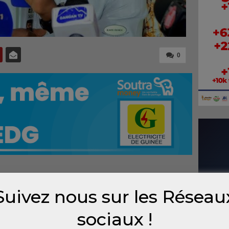
0
 biométrique à des fins d’état civil et
Suivez nous sur les Réseau
éens éprouvent des difficultés à se faire
mais en raison des dysfonctionnements
sociaux !
x autorités.