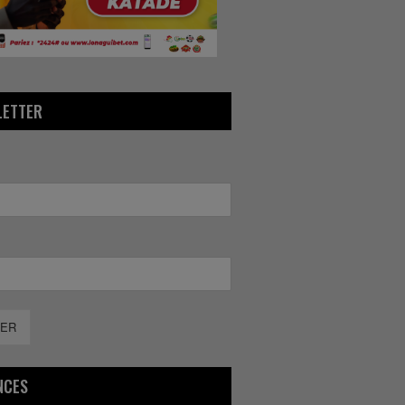
LETTER
ER
NCES