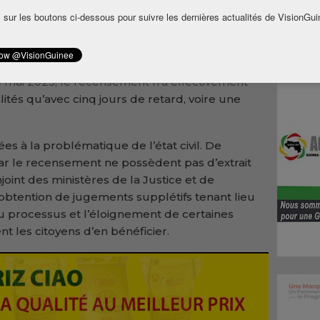
 sur les boutons ci-dessous pour suivre les dernières actualités de VisionGui
rvenues indiquent que, dans certaines
’ont, à ce jour, pas aperçu la moindre présence
0 mai 2025, le recensement n’a effectivement
ités qu’avec cinq jours de retard, voire une
ées à la problématique de l’état civil. De
r le recensement ne possèdent pas d’extrait
joint des ministères de la Justice et de
r l’obtention de jugements supplétifs tenant lieu
du processus et l’éloignement de certaines
t les citoyens d’en bénéficier.