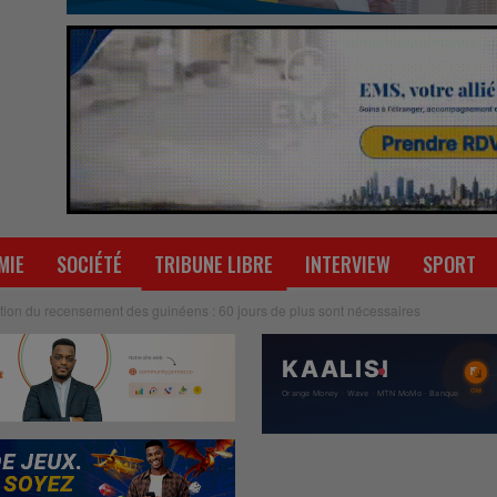
MIE
SOCIÉTÉ
TRIBUNE LIBRE
INTERVIEW
SPORT
tion du recensement des guinéens : 60 jours de plus sont nécessaires