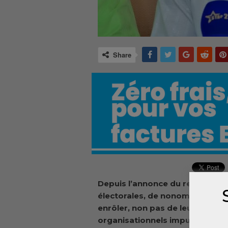
Share
Depuis l’annonce du recensement
électorales, de nonombreux guin
enrôler, non pas de leur fait, 
organisationnels imputables au