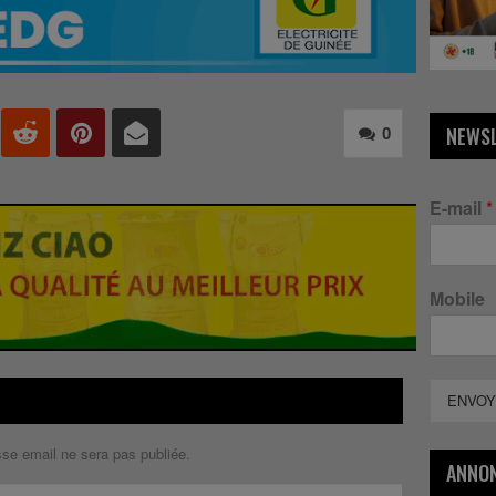
NEWS
0
E-mail
*
Mobile
ENVOY
sse email ne sera pas publiée.
ANNO