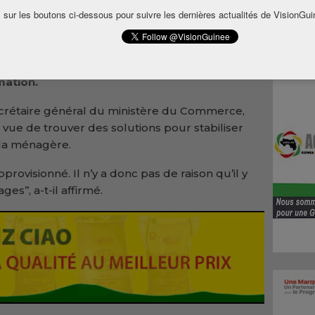
mardi les principaux opérateurs
 sur les boutons ci-dessous pour suivre les dernières actualités de VisionGui
e produits de première nécessité. Les
sité d’identifier des mécanismes efficaces
ent régulier et sécurisé du marché guinéen
ation.
crétaire général du ministère du Commerce,
 vue de trouver des solutions pour stabiliser
e la ménagère.
rovisionné. Il n’y a donc pas de raison qu’il y
s’’, a-t-il affirmé.