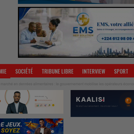
MIE
SOCIÉTÉ
TRIBUNE LIBRE
INTERVIEW
SPORT
arché en denrées alimentaires : le gouvernement mobilise les opérateurs économiq