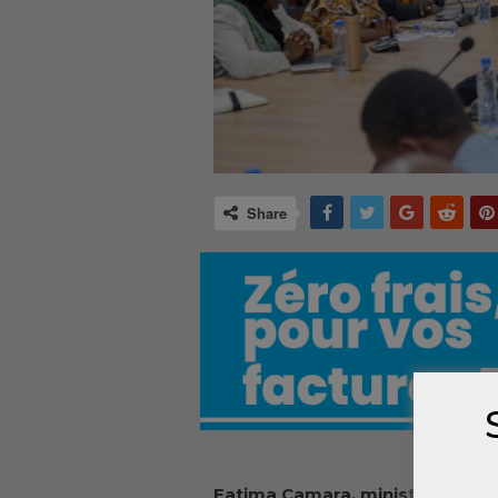
Share
Fatima Camara, ministre du
com