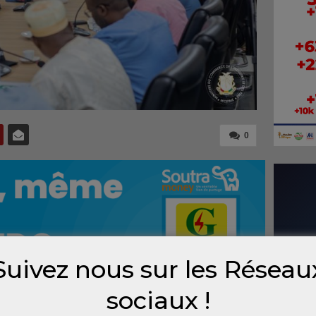
0
Suivez nous sur les Réseau
sociaux !
merce, et Ousmane Gaoual Diallo, ministre