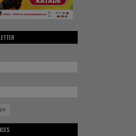
LETTER
ER
NCES