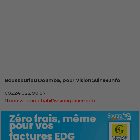
Boussouriou Doumba, pour VisionGuinee.Info
00224 622 98 97
11
boussouriou.bah@visionguinee.info