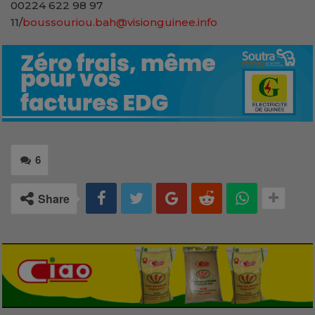
00224 622 98 97
11/
boussouriou.bah@visionguinee.info
6
Share