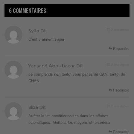
6 COMMENTAIRES
2 ans depuis
Sylla
Dit
C’est vraiment super
Répondre
2 ans depuis
Yansané Aboubacar
Dit
Je comprends rien,tantôt vous parlez de CAN, tantôt du
CHAN
Répondre
2 ans depuis
Siba
Dit
Arrêter la les conditionnalites dans les affaires
scientifiques. Mettons les moyens et le serieux
Répondre